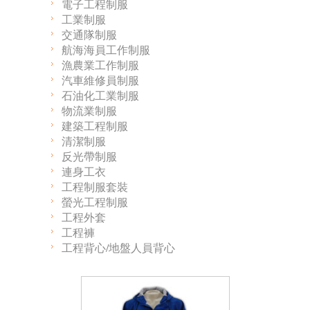
電子工程制服
工業制服
交通隊制服
航海海員工作制服
漁農業工作制服
汽車維修員制服
石油化工業制服
物流業制服
建築工程制服
清潔制服
反光帶制服
連身工衣
工程制服套裝
螢光工程制服
工程外套
工程褲
工程背心/地盤人員背心