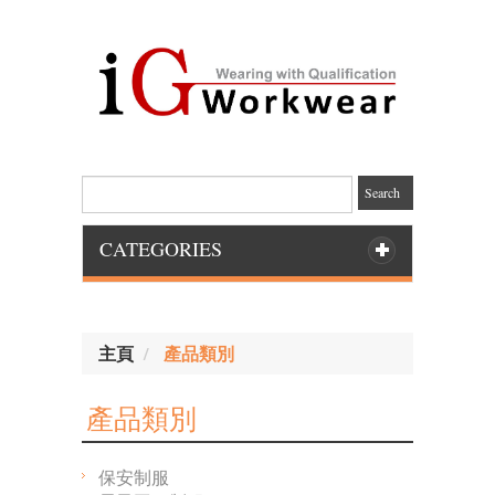
Search
CATEGORIES
主頁
產品類別
產品類別
保安制服