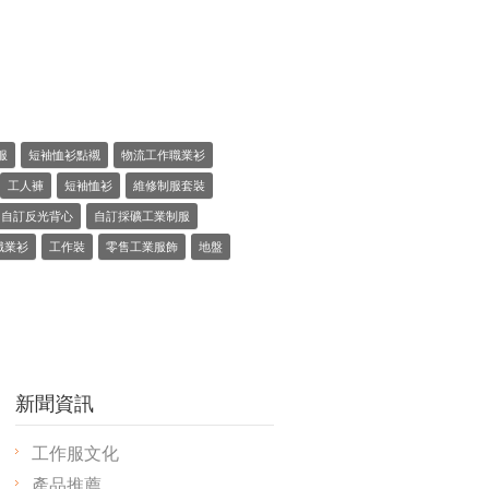
服
短袖恤衫點襯
物流工作職業衫
工人褲
短袖恤衫
維修制服套裝
自訂反光背心
自訂採礦工業制服
職業衫
工作裝
零售工業服飾
地盤
新聞資訊
工作服文化
產品推薦