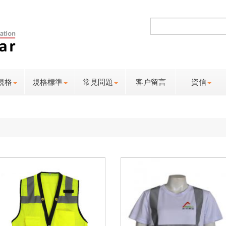
規格
規格標準
常見問題
客户留言
資信