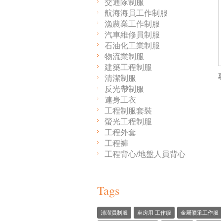
交通隊制服
航海海員工作制服
漁農業工作制服
汽車維修員制服
石油化工業制服
物流業制服
建築工程制服
清潔制服
反光帶制服
連身工衣
工程制服套裝
螢光工程制服
工程外套
工程褲
工程背心/地盤人員背心
Tags
清潔員制服
車房用 工作服
金屬礦采工作服