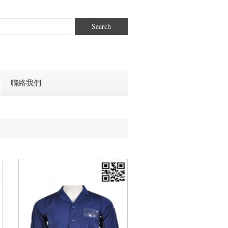
Search
聯絡我們