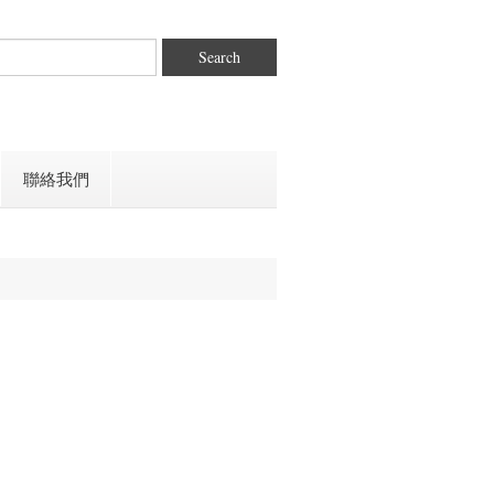
Search
聯絡我們