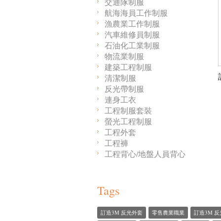
交通隊制服
航海海員工作制服
漁農業工作制服
汽車維修員制服
石油化工業制服
物流業制服
建築工程制服
清潔制服
反光帶制服
連身工衣
工程制服套裝
螢光工程制服
工程外套
工程褲
工程背心/地盤人員背心
Tags
訂造3M 反光外套
零售農業職業
訂造3M 反