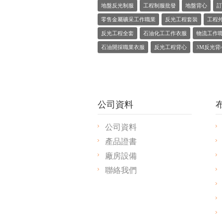
地盤反光制服
工程制服批發
地盤背心
訂
零售金屬礦采工作職業
反光工程套裝
工程
反光工程全套
石油化工工作衣服
物流工作
石油開採職業衣服
反光工程背心
3M反光背
公司資料
公司資料
產品證書
廠房設備
聯絡我們