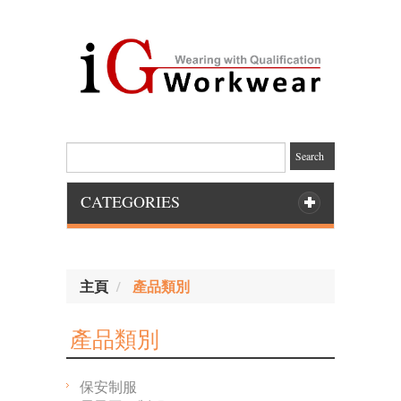
Search
CATEGORIES
主頁
產品類別
產品類別
保安制服