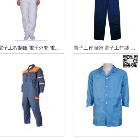
電子工程制服 電子外套 電子工裝 電子工業衫 電子職業裝 專業訂做
電子工作服飾 電子工作裝 電子職業衫 電子職業裝 專業訂製