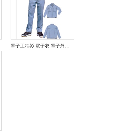
電子工程衫 電子衣 電子外套 電子外衣 電子長衣 電子工人服 大量訂購