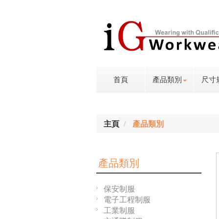
首頁
產品類別
尺寸
主頁
產品類別
產品類別
保安制服
電子工程制服
工業制服