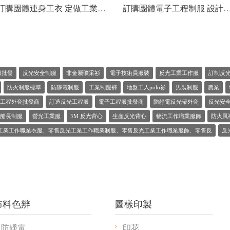
訂購團體連身工衣 定做工業工衣 訂製工業套裝 設計工程制服專門店 自製工業制服套裝供應商HK
訂購團體電子工程制服 設計電子工程外套 訂購電子制服公司 自製電子工
服批發
反光安全制服
非金屬礦采衫
電子技術員服裝
反光工業工作服
訂制反
防火制服標準
防靜電制服
工業制服褲
地盤工人polo衫
男裝制服
農業
工程外套批發商
訂造反光工程服
電子工程服批發商
防靜電反光帶外套
反光安
船長制服
營光工業服
3M 反光背心
生産反光背心
物流工作職業服飾
防火風
工業工作職業衣服、零售反光工業工作職業制服、零售反光工業工作職業服飾、零售反
反
布料色辨
圖樣印製
防靜電
印花