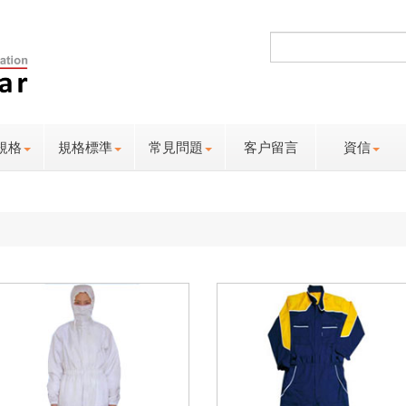
規格
規格標準
常見問題
客户留言
資信