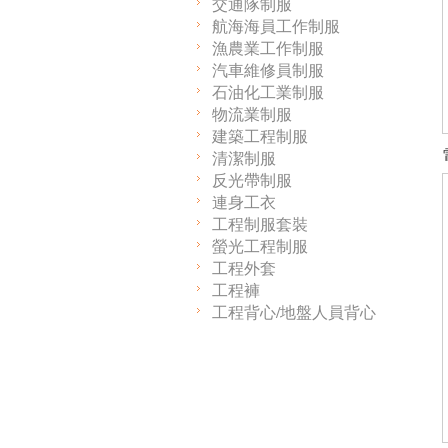
交通隊制服
航海海員工作制服
漁農業工作制服
汽車維修員制服
石油化工業制服
物流業制服
建築工程制服
清潔制服
反光帶制服
連身工衣
工程制服套裝
螢光工程制服
工程外套
工程褲
工程背心/地盤人員背心