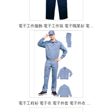
電子工作服飾 電子工作裝 電子職業衫 電子職業裝 專業訂製
電子工程衫 電子衣 電子外套 電子外衣 電子長衣 電子工人服 大量訂購