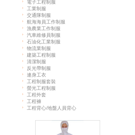
電子工程制服
工業制服
交通隊制服
航海海員工作制服
漁農業工作制服
汽車維修員制服
石油化工業制服
物流業制服
建築工程制服
清潔制服
反光帶制服
連身工衣
工程制服套裝
螢光工程制服
工程外套
工程褲
工程背心/地盤人員背心