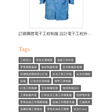
訂購團體電子工程制服 設計電子工程外套 訂購電子制服公司 自製電子工程制服供應商HK
Tags
工程背心
零售交通職業
地盤工程外套
零售職業服裝
恤衫制服批發
反光制服批發價
特價煤炭開採背心訂造
反光工業工作裝
反光衣價格
短袖
訂造保安員制服
標準工業制服
訂造工程風褸
安全制服批發
物流制服設計
工業制服外套
訂制反光工業工作職業服
防靜電外套
零售短袖工作職業制服
短袖工作職業衣服
工服風衣
金屬采礦工業恤衫
零售石油化工職業
反光T-shirt