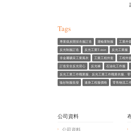
Tags
專業煤炭開採衣服訂造
運輸業制服
工業外
反光制服訂造
反光工業T-shirt
反光工業服
非金屬礦采工業風衣
工業工程外套
工程外
訂造安全反光背心
反光褲
石油化工作服
反光工業工作職業服、反光工業工作職業衣服、零
恤衫制服批發
連身工程服價格
零售物流工
公司資料
公司資料