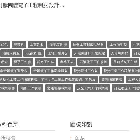
訂購團體電子工程制服 設計電子工程外套 訂購電子制服公司 自製電子工程制服供應商HK
套顏色
農業衫
工業外套
做地盤制服
採礦工業制服批發商
工程褲批發
訂制
地盤人員服
石油採T恤
優質工業外套
天然氣開採工業風褸
天然氣開採
訂
套網站
夏季工作服
營光工作裝
農業工衣
石油化工工作服飾
長袖反光工作服
非金屬礦采連身衣
金屬礦采工作職業服裝
反光短袖工作裝
反光工業工作職業服裝
售反光工業工作職業制服、零售反光工業工作職業服飾、零售反
農業職業制服
工程人
作職業服飾
地盤工作衣服
交通地盤職業服
反光工業工作職業裝
訂做物流工作職
布料色辨
圖樣印製
防靜電
印花