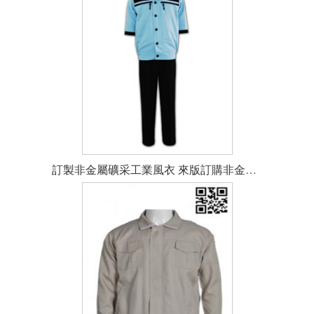
訂製非金屬礦采工業風衣 來版訂購非金屬礦采工程T恤 設計非金屬礦采工業上衣 非金屬礦采衫專門店