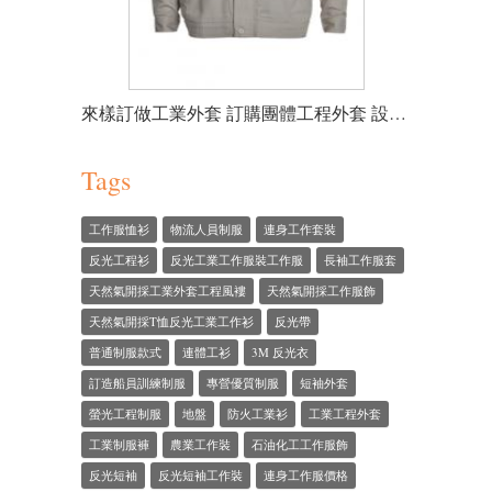
來樣訂做工業外套 訂購團體工程外套 設計純色工業外套 工業外套供應商HK
Tags
工作服恤衫
物流人員制服
連身工作套裝
反光工程衫
反光工業工作服裝工作服
長袖工作服套
天然氣開採工業外套工程風褸
天然氣開採工作服飾
天然氣開採T恤反光工業工作衫
反光帶
普通制服款式
連體工衫
3M 反光衣
訂造船員訓練制服
專營優質制服
短袖外套
螢光工程制服
地盤
防火工業衫
工業工程外套
工業制服褲
農業工作裝
石油化工工作服飾
反光短袖
反光短袖工作裝
連身工作服價格