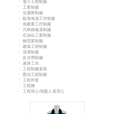
電子工程制服
工業制服
交通隊制服
航海海員工作制服
漁農業工作制服
汽車維修員制服
石油化工業制服
物流業制服
建築工程制服
清潔制服
反光帶制服
連身工衣
工程制服套裝
螢光工程制服
工程外套
工程褲
工程背心/地盤人員背心