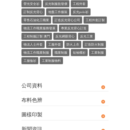
營光安全衫
反光制服批發價
工程外套
訂制反光背心
地盤工作服裝
反光polo衫
零售石油化工職業
訂造反光背心公司
工程外套訂製
物流工作職業服務發展
專業反光背心訂造
工程制服訂製 澳門
反光網眼背心
反光工業
物流人士外套
工服外套
防火上衣
訂造防火制服
物流工作職業制服
職業制服
短袖襯衫
工業制服
工服恤衫
工業制服物料
公司資料
布料色辨
圖樣印製
新聞資訊