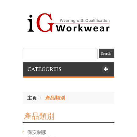
Search
CATEGORIES
主頁
產品類別
產品類別
保安制服