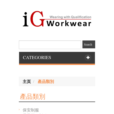
Search
CATEGORIES
主頁
產品類別
產品類別
保安制服