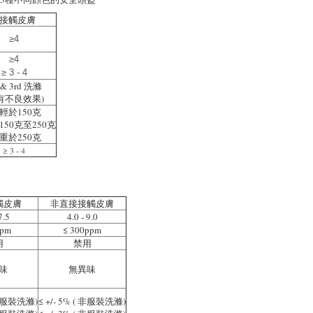
接觸皮膚
≥4
≥4
≥ 3 - 4
t & 3rd 洗滌
有不良效果)
: 輕於150克
 150克至250克
: 重於250克
≥ 3 - 4
觸皮膚
非直接接觸皮膚
7.5
4.0 - 9.0
ppm
≤ 300ppm
用
禁用
味
無異味
( 非服裝洗滌)
≤ +/- 5% ( 非服裝洗滌)