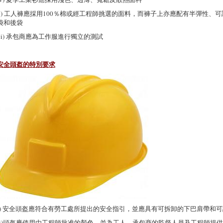
v) 工人褲應採用100％棉或經工程師挑選的面料，而褲子上亦應配有半彈性、
袋和後袋
vi) 承包商應為工作服進行獨立的測試
安全頭盔的特別要求
i) 安全頭盔應符合有勞工處所提出的安全指引，並應具有可拆卸的下巴肩帶和
ii)頭盔應使用由工程師批准的顏色，並為工人、承包商的監督人員及工程師提