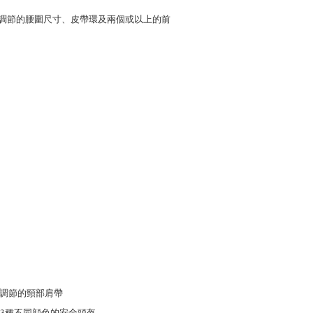
可調節的腰圍尺寸、皮帶環及兩個或以上的前
可調節的頸部肩帶
供3種不同顔色的安全頭盔