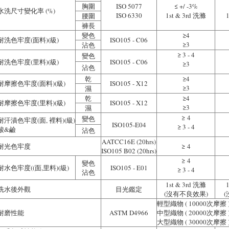
胸圍
ISO 5077
≤ +/ -3%
水洗尺寸變化率 (%)
ISO 6330
1st & 3rd 洗滌
腰圍
褲長
變色
≥4
耐洗色牢度(面料)(級)
ISO105 - C06
≥3
沾色
≥ 3 - 4
變色
耐洗色牢度(里料)(級)
ISO105 - C06
≥3
沾色
乾
≥4
耐摩擦色牢度(面料)(級)
ISO105 - X12
≥3
濕
乾
≥4
耐摩擦色牢度(里料)(級)
ISO105 - X12
≥3
濕
≥ 4
變色
耐汗漬色牢度(面, 裡料)(級)
ISO105-E04
≥ 3 - 4
酸&鹼
沾色
AATCC16E (20hrs)
耐光色牢度
≥ 4
ISO105 B02 (20hrs)
≥ 4
變色
耐水色牢度((面,里料)(級)
ISO105 - E01
≥ 3 - 4
沾色
1st & 3rd 洗滌
洗水後外觀
目光鑑定
(沒有不良效果)
輕型織物 ( 10000次摩擦 )
耐磨性能
ASTM D4966
中型織物 ( 20000次摩擦 )
大型織物 ( 30000次摩擦 )