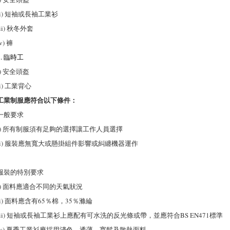
ii) 短袖或長袖工業衫
iii) 秋冬外套
iv) 褲
2. 臨時工
i) 安全頭盔
ii) 工業背心
工業制服應符合以下條件：
一般要求
i) 所有制服須有足夠的選擇讓工作人員選擇
ii) 服裝應無寬大或懸掛組件影響或糾纏機器運作
服裝的特別要求
i) 面料應適合不同的天氣狀況
ii) 面料應含有65％棉，35％滌綸
iii) 短袖或長袖工業衫上應配有可水洗的反光條或帶，並應符合BS EN471標準
iv) 夏季工業衫應採用淺色、透薄、寬鬆及散熱面料