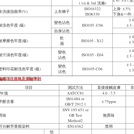
≤ +/- 3% 
( 1st & 3rd 洗滌)
ISO16322
上身: ≤ 5%
水洗後扭曲率(%)
上衣褲子
ISO6330
下身&一件: ≤
≥ 4
變色沾色
耐洗色牢度 (級)
ISO105 -C06
≥ 3 -
自身沾色
≥ 4
乾
耐摩擦色牢度(級)
ISO105 - X12
≥ 3
濕
≥ 4
變色
耐汗漬色牢度(級)
ISO105 - E04
≥ 3 -
沾色
≥ 3 -
變色
塗料印花耐洗色牢度 (級)
ISO105-C06
≥ 3
沾色
編織項目規格及測驗準則
項目
測試方法
直接接觸皮膚
PH 值
AATCC81
4.0 - 7.5
IS01484 or
甲醛含量
≤ 75ppm
GB/T 2912 1
SNV 195 651 or
異味
GB Test
無異味
Method2
可分解芳香胺染料
EN14362
禁用
領