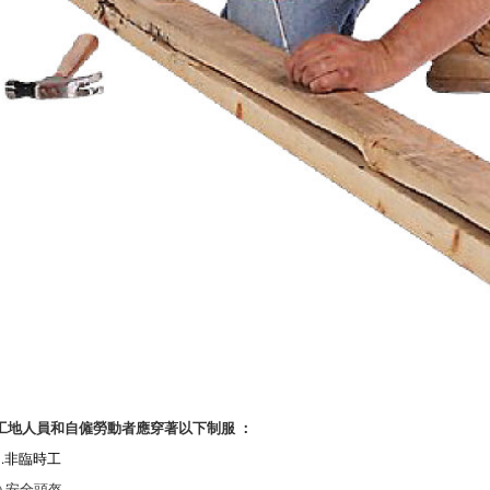
工地人員和自僱勞動者應穿著以下制服 ：
1.非臨時工
i) 安全頭盔