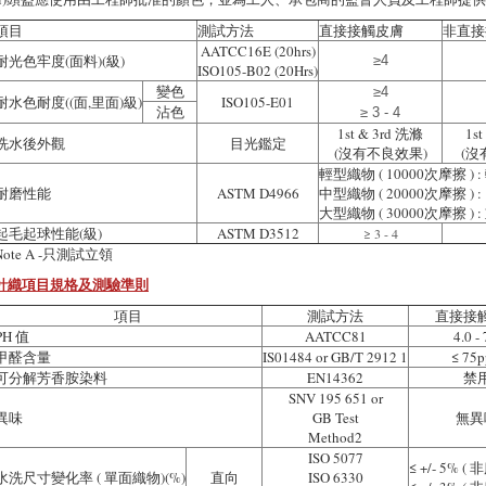
項目
測試方法
直接接觸皮膚
非直接
AATCC16E (20hrs)
耐光色牢度(面料)(級)
≥4
ISO105-B02 (20Hrs)
變色
≥4
耐水色耐度((面,里面)級)
ISO105-E01
沾色
≥ 3 - 4
1st & 3rd 洗滌
1s
洗水後外觀
目光鑑定
(沒有不良效果)
(沒
輕型織物 ( 10000次摩擦 ) 
耐磨性能
ASTM D4966
中型織物 ( 20000次摩擦 ) :
大型織物 ( 30000次摩擦 ) 
起毛起球性能(級)
ASTM D3512
≥ 3 - 4
Note A -只測試立領
針織項目規格及測驗準則
項目
測試方法
直接接
PH 值
AATCC81
4.0 - 
甲醛含量
IS01484 or GB/T 2912 1
≤ 75
可分解芳香胺染料
EN14362
禁
SNV 195 651 or
異味
GB Test
無異
Method2
ISO 5077
≤ +/- 5% 
水洗尺寸變化率 ( 單面織物)(%)
直向
ISO 6330