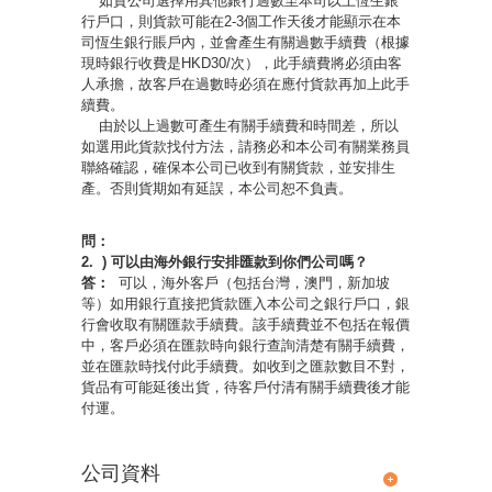
如貴公司選擇用其他銀行過數至本司以上恆生銀
行戶口，則貨款可能在2-3個工作天後才能顯示在本
司恆生銀行賬戶內，並會產生有關過數手續費（根據
現時銀行收費是HKD30/次），此手續費將必須由客
人承擔，故客戶在過數時必須在應付貨款再加上此手
續費。
由於以上過數可產生有關手續費和時間差，所以
如選用此貨款找付方法，請務必和本公司有關業務員
聯絡確認，確保本公司已收到有關貨款，並安排生
產。否則貨期如有延誤，本公司恕不負責。
問：
2. ) 可以由海外銀行安排匯款到你們公司嗎？
答：
可以，海外客戶（包括台灣，澳門，新加坡
等）如用銀行直接把貨款匯入
本公司
之銀行戶口，銀
行會收取有關匯款手續費。該手續費並不包括在報價
中，客戶必須在匯款時向銀行查詢清楚有關手續費，
並在匯款時找付此手續費。如收到之匯款數目不對，
貨品有可能延後出貨，待客戶付清有關手續費後才能
付運。
公司資料