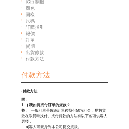
iGift 制服
顏色
圖樣
尺碼
訂購指引
報價
訂單
貨期
出貨條款
付款方法
付款方法
·付款方法
問：
1. ) 我如何找付訂單的貨款？
答：
一般訂單是確認訂單後找付50%訂金，尾數貨
款在取貨時找付。找付貨款的方法有以下各項供客人
選擇：
a)客人可親身到本公司提交貨款。