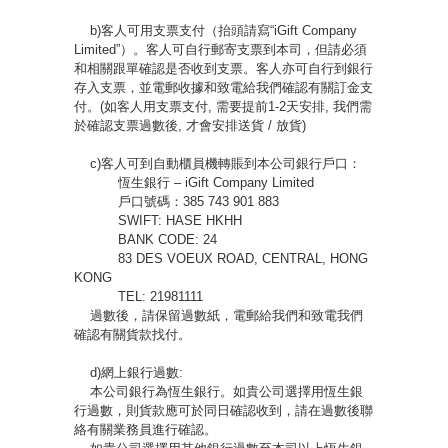
b)客人可用支票支付（抬頭請寫“iGift Company
Limited”）。客人可自行郵寄支票到本司，但請必須
和相關跟單確認是否收到支票。客人亦可自行到銀行
存入支票，並電郵收據和致電給我們確認有關訂金支
付。(如客人用支票支付, 需要提前1-2天安排, 我們需
於確認支票過數後, 才會安排送貨 / 放貨)
c)客人可到自動櫃員機轉賬到本公司銀行戶口：
恆生銀行 – iGift Company Limited
戶口號碼：385 743 901 883
SWIFT: HASE HKHH
BANK CODE: 24
83 DES VOEUX ROAD, CENTRAL, HONG
KONG
TEL: 21981111
過數後，請保留過數紙，電郵給我們和致電我們
確認有關貨款找付。
d)網上銀行過數:
本公司銀行為恆生銀行。如貴公司選擇用恆生銀
行過數，則貨款應可於同日確認收到，請在過數後聯
絡有關業務員進行確認。